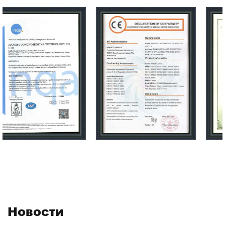
для косметической медицины для медицины и
здравоохранения, серия полок для красоты в сфере
медицины и здравоохранения экспортируются в
более чем 50 стран и регионов и широко
приветствуются государственными, частными и
больницы с иностранными инвестициями, дома
престарелых, салоны красоты. Carehope как
высокотехнологичное производство
предприятия, специализируется на исследованиях и
разработках медицинских тележек, компания
придерживается независимых инноваций,
использует новые технологии и новые материалы
для повышения эффективности производства,
мастерская использует сборочную линию
Новости
промышленного производства JEMP, со