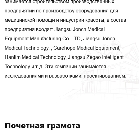
занимается строительством производственных
предприятий по производству оборудования для
медицинской помощи и индустрии красоты, в состав
предприятия входят: Jiangsu Joncn Medical
Equipment Manufacturing Co.,LTD, Jiangsu Joncn
Medical Technology. , Carehope Medical Equipment,
Hanlim Medical Technology, Jiangsu Zegao Intelligent
Technology и т. д. Эти компании занимаются
исследованиями и разработками, проектированием,
производством, продажами и системной интеграцией
соответственно. Наше предприятие занимает
площадь 50 акров, производственная площадь 48
000 квадратных метров. Кроме того, косметические
тележки для медицины и здравоохранения,
Почетная грамота
больничные койки для красоты и здоровья, кабинеты