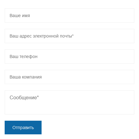
регистрация продукции и регистрация продукции и т.
д. Компания Joncn Medical Equipment всегда
придерживалась корпоративной философии «Мы
производим и умеем создавать», ориентированной
на отечественных и зарубежных клиентов,
производящей качественные и недорогие
медицинские товары для здоровья и красоты, а
также активно реализующей интеллектуальную
трансформацию, 2023 год как год Интеллектуальная
индустриализация JONCN, строительство серии
интеллектуальных проектов приведет к дальнейшему
снижению себестоимости продукции. Давайте
работать вместе, чтобы добавить кирпичи для
интеллектуальной революции в производстве и
создать блестящую экономику!