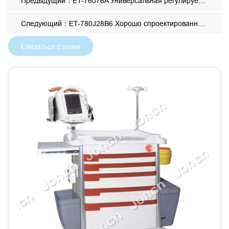
Предыдущий：ET-76076A Универсальная регулируемая аварийная тележка
Следующий：ET-780J28B6 Хорошо спроектированная больничная тележка для экстренных случаев
Связаться с нами